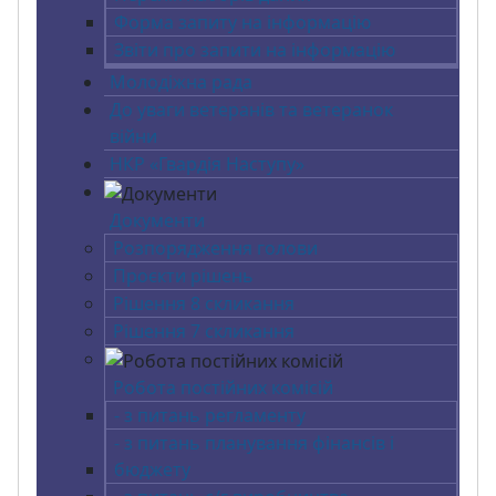
Форма запиту на інформацію
Звіти про запити на інформацію
Молодіжна рада
До уваги ветеранів та ветеранок
війни
НКР «Гвардія Наступу»
Документи
Розпорядження голови
Проєкти рішень
Рішення 8 скликання
Рішення 7 скликання
Робота постійних комісій
- з питань регламенту
- з питань планування фінансів і
бюджету