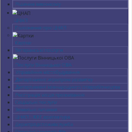
Рішення виконкому
ЦНАП
Положення про ЦНАП
Картки
Ветеранські послуги
Послуги Вінницької ОВА
Управління містобудування
Департамент агропром розвитку
Департамент міжнародного співробітництва
Реєстрація місця проживання
Соціальні послуги
Земельні питання
ЦНАП - ЖКГ архітектура
Держпродспоживслужба
Скринінг здоров’я 40+