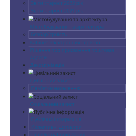
Звіти старост 2022 рік
Звіти старост 2021 рік
Містобудування та архітектура
Безбар`єрність
Кабінет електронних сервісів
Рішення про присвоєння поштової
адреси
Декомунізація
Цивільний захист
Пам'ятки населенню
Соціальний захист
Публічна інформація
Колективні договори
Перелік наборів даних