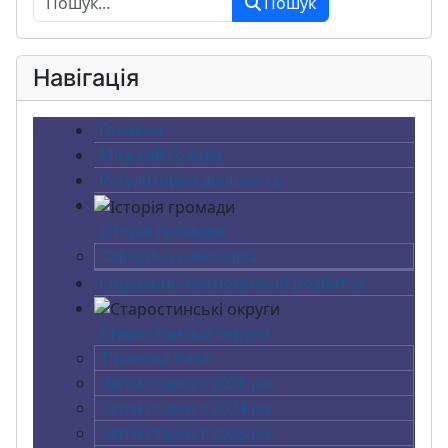
Пошук
Навігація
Головна
Міський голова
Регуляторна діяльність
Історія громади
Офіційна символіка
Соціально-економічний розвиток
Старостинські округи
Правова база
Звіти старост 2025 рік
Звіти старост 2024 рік
Звіти старост 2023 рік