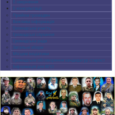
Е-звернення
Е-консультації
Прийом громадян
Важлива інформація
Громадська участь
Громадські слухання
Громадська рада
Загальні збори
Місцеві ініціативи
Громадське обговорення кандидатур старост
Інформація для ВПО
Previous
Next