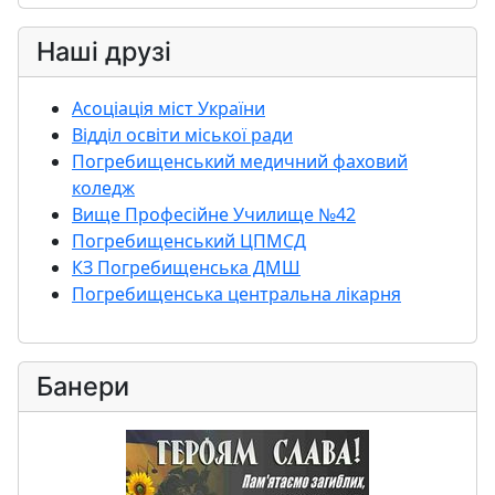
Наші друзі
Асоціація міст України
Відділ освіти міської ради
Погребищенський медичний фаховий
коледж
Вище Професійне Училище №42
Погребищенський ЦПМСД
КЗ Погребищенська ДМШ
Погребищенська центральна лікарня
Банери