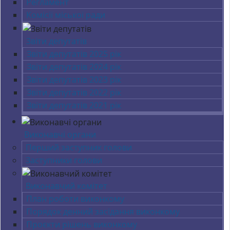
Регламент
Комісії міської ради
Звіти депутатів
Звіти депутатів 2025 рік
Звіти депутатів 2024 рік
Звіти депутатів 2023 рік
Звіти депутатів 2022 рік
Звіти депутатів 2021 рік
Виконавчі органи
Перший заступник голови
Заступники голови
Виконавчий комітет
План роботи виконкому
Порядок денний засідання виконкому
Проєкти рішень виконкому