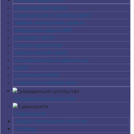
Єдине вікно ветеранів
Графік роботи та прийому ЦНАП
Кабінет електронних сервісів
Електронна черга ЦНАП
Регламент ЦНАП
Перелік адмінпослуг
Мобільний кейс ЦНАП
Оцінювання якості адмінпослуг
ЦНАП
Оголошення ЦНАП
Нормативно-правові акти
Громадянське суспільство
Е-демократія
Бюджет громадських ініціатив
Е-петиції