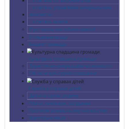
- з питань с/г виробництва
- з питань управління комунальною
власністю
- з питань освіти
Протоколи постійних комісій
Очищення влади
Бюджет громади
Культурна спадщина громади
Туристично-рекреаційні можливості
Об`єкти культурної спадщини
Служба у справах дітей
Дитина шукає родину
Плани, семінари, засідання
Протидія домашньому насильству
Відеотрансляція