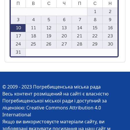
П
В
С
Ч
П
С
Н
1
2
3
4
5
6
7
8
9
10
11
12
13
14
15
16
17
18
19
20
21
22
23
24
25
26
27
28
29
30
31
© 2009 - 2023 Погребищенська міська рада
Весь контент розміщений на сайті є власністю
Погребищенської міської ради і доступний за
ліцензією:
Creative Commons Attribution 4.0
International
Якщо ви використовуєте матеріали сайту, ви
зобовязані вказувати посилання на наш сайт м