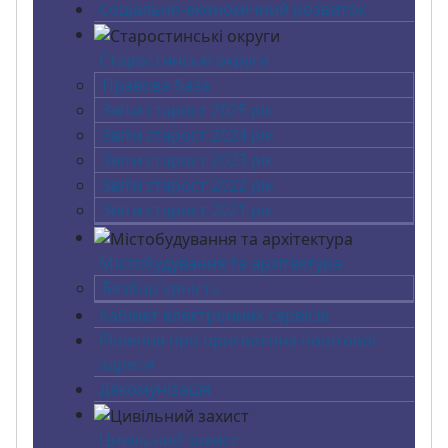
Соціально-економічний розвиток
Старостинські округи
Правова база
Звіти старост 2025 рік
Звіти старост 2024 рік
Звіти старост 2023 рік
Звіти старост 2022 рік
Звіти старост 2021 рік
Містобудування та архітектура
Безбар`єрність
Кабінет електронних сервісів
Рішення про присвоєння поштової
адреси
Декомунізація
Цивільний захист