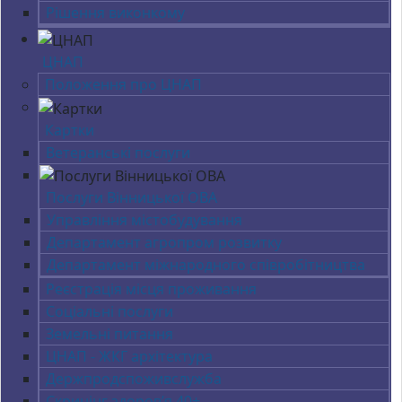
Рішення виконкому
ЦНАП
Положення про ЦНАП
Картки
Ветеранські послуги
Послуги Вінницької ОВА
Управління містобудування
Департамент агропром розвитку
Департамент міжнародного співробітництва
Реєстрація місця проживання
Соціальні послуги
Земельні питання
ЦНАП - ЖКГ архітектура
Держпродспоживслужба
Скринінг здоров’я 40+