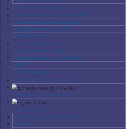
Єдине вікно ветеранів
Графік роботи та прийому ЦНАП
Кабінет електронних сервісів
Електронна черга ЦНАП
Регламент ЦНАП
Перелік адмінпослуг
Мобільний кейс ЦНАП
Оцінювання якості адмінпослуг
ЦНАП
Оголошення ЦНАП
Нормативно-правові акти
Громадянське суспільство
Е-демократія
Бюджет громадських ініціатив
Е-петиції