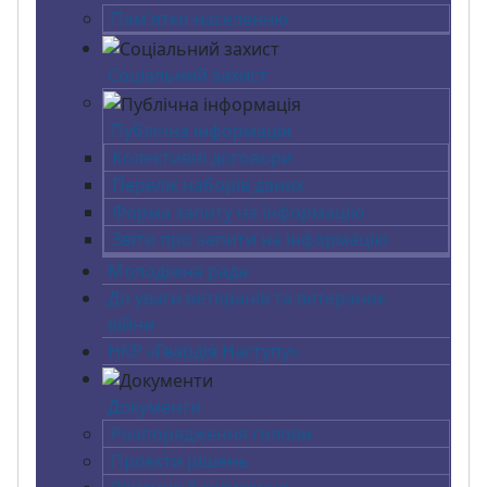
Пам'ятки населенню
Соціальний захист
Публічна інформація
Колективні договори
Перелік наборів даних
Форма запиту на інформацію
Звіти про запити на інформацію
Молодіжна рада
До уваги ветеранів та ветеранок
війни
НКР «Гвардія Наступу»
Документи
Розпорядження голови
Проєкти рішень