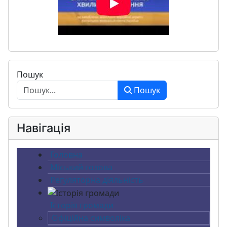
Пошук
Пошук
Навігація
Головна
Міський голова
Регуляторна діяльність
Історія громади
Офіційна символіка