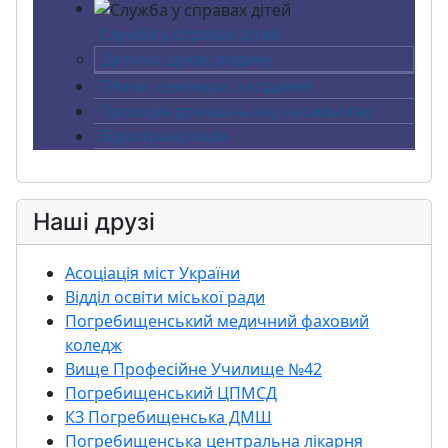
Служба у справах дітей
Дитина шукає родину
Плани, семінари, засідання
Протидія домашньому насильству
Відеотрансляція
Наші друзі
Асоціація міст України
Відділ освіти міської ради
Погребищенський медичний фаховий
коледж
Вище Професійне Училище №42
Погребищенський ЦПМСД
КЗ Погребищенська ДМШ
Погребищенська центральна лікарня