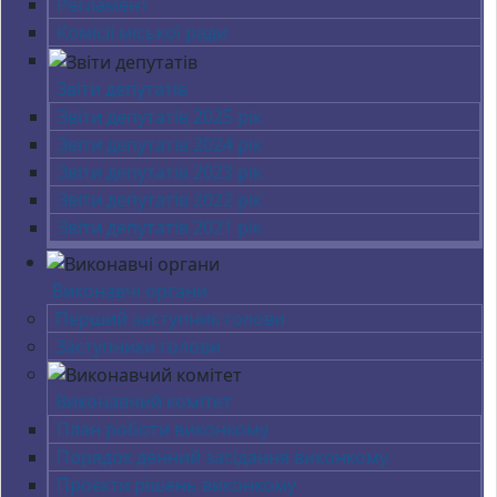
Регламент
Комісії міської ради
Звіти депутатів
Звіти депутатів 2025 рік
Звіти депутатів 2024 рік
Звіти депутатів 2023 рік
Звіти депутатів 2022 рік
Звіти депутатів 2021 рік
Виконавчі органи
Перший заступник голови
Заступники голови
Виконавчий комітет
План роботи виконкому
Порядок денний засідання виконкому
Проєкти рішень виконкому