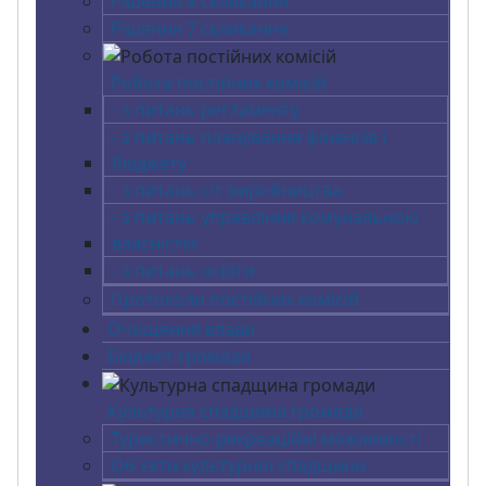
Рішення 8 скликання
Рішення 7 скликання
Робота постійних комісій
- з питань регламенту
- з питань планування фінансів і
бюджету
- з питань с/г виробництва
- з питань управління комунальною
власністю
- з питань освіти
Протоколи постійних комісій
Очищення влади
Бюджет громади
Культурна спадщина громади
Туристично-рекреаційні можливості
Об`єкти культурної спадщини